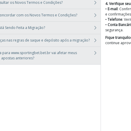
ultar os Novos Termos e Condições?
4. Verifique se
•
E-mail
: Confi
e confirmações
oncordar com os Novos Termos e Condições?
•
Telefone
: Ver
•
Conta Bancár
stá Sendo Feita a Migração?
segurança.
Fique tranquilo
as nas regras de saque e depósito após a migração?
continue aprov
 para www.sportingbet.bet.br vai afetar meus
 apostas anteriores?