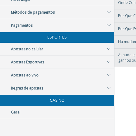
Onde Cons
Métodos de pagamentos
Por Que C
Pagamentos
Por Que E
ESPORTES
Há mudanç
Apostas no celular
A mudança
ganhos ou
Apostas Esportivas
Apostas ao vivo
Regras de apostas
CASINO
Geral