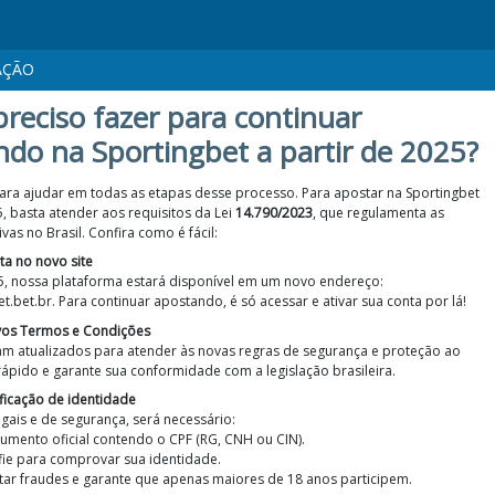
AÇÃO
reciso fazer para continuar
do na Sportingbet a partir de 2025?
ara ajudar em todas as etapas desse processo. Para apostar na Sportingbet
5, basta atender aos requisitos da Lei
14.790/2023
, que regulamenta as
vas no Brasil. Confira como é fácil:
nta no novo site
25, nossa plataforma estará disponível em um novo endereço:
.bet.br. Para continuar apostando, é só acessar e ativar sua conta por lá!
ovos Termos e Condições
m atualizados para atender às novas regras de segurança e proteção ao
ápido e garante sua conformidade com a legislação brasileira.
rificação de identidade
gais e de segurança, será necessário:
cumento oficial contendo o CPF (RG, CNH ou CIN).
lfie para comprovar sua identidade.
itar fraudes e garante que apenas maiores de 18 anos participem.