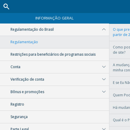
INFORMAÇÃO GERAL
Regulamentação do Brasil
O que pre
partir de 
Regulamentação
Como poss
de site?
Restrições para beneficiários de programas sociais
A mudança
Conta
minha con
Verificação de conta
E se Eu N
Bônus e promoções
Quem Pode
Registro
Há mudanç
Segurança
Qual é o 
Parte Legal